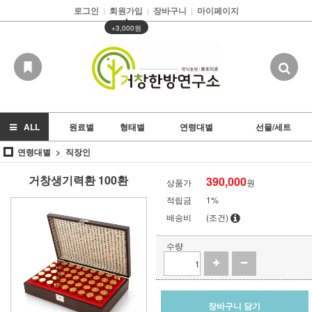
로그인
회원가입
장바구니
마이페이지
|
|
|
▲
+3,000원
ALL
원료별
형태별
연령대별
선물/세트
연령대별
직장인
거창생기력환 100환
390,000
상품가
원
적립금
1%
배송비
(조건)
수량
장바구니 담기