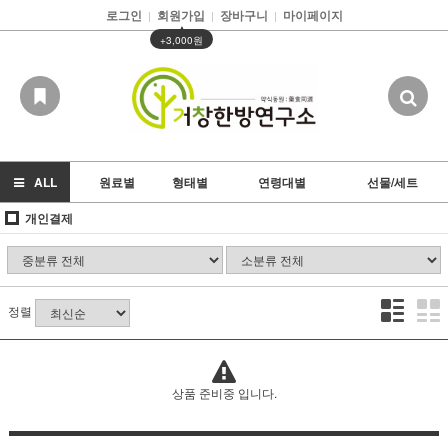
로그인
회원가입
장바구니
마이페이지
|
|
|
▲
+3,000원
ALL
원료별
형태별
연령대별
선물/세트
개인결제
정렬
상품 준비중 입니다.