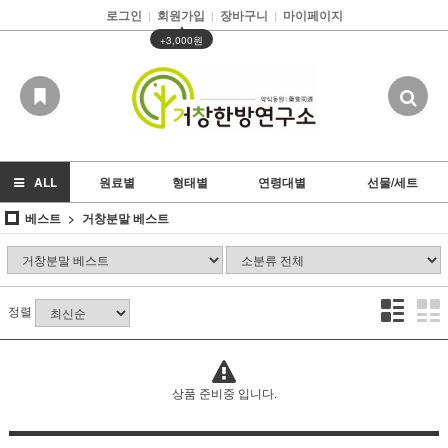
로그인
회원가입
장바구니
마이페이지
|
|
|
▲
+3,000원
ALL
원료별
형태별
연령대별
선물/세트
베스트
거창분말 베스트
정렬
상품 준비중 입니다.