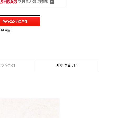
포인트사용 가맹점
?
1% 적립!
송교환관련
위로 올라가기