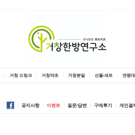
거창 드링크
거창약초
거창분말
선물/세트
연령대
공지사항
이벤트
질문/답변
구매후기
개인결