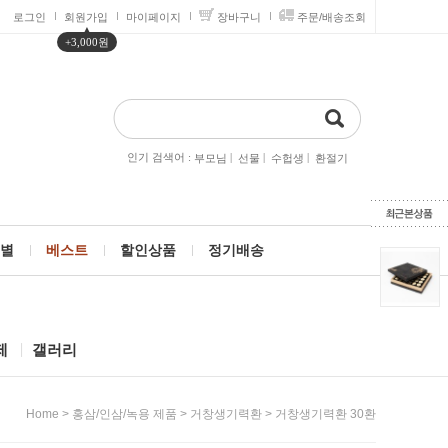
로그인
회원가입
마이페이지
장바구니
주문/배송조회
▲
+3,000원
인기 검색어 :
|
|
|
부모님
선물
수헙생
환절기
별
베스트
할인상품
정기배송
제
갤러리
>
>
> 거창생기력환 30환
Home
홍삼/인삼/녹용 제품
거창생기력환