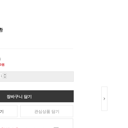
환
원
0
원
장바구니 담기
기
관심상품 담기