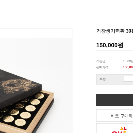
거창생기력환 30
150,000
원
적립금
1,500
판매가격
150,00
수량
바로 구매하