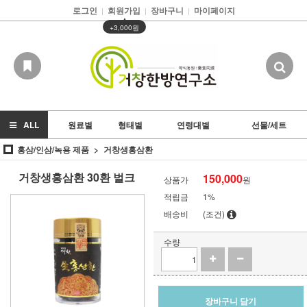
로그인
회원가입
장바구니
마이페이지
|
|
|
▲
+3,000원
ALL
원료별
형태별
연령대별
선물/세트
홍삼/인삼/녹용 제품
거창생홍삼환
거창생홍삼환 30환 벌크
150,000
상품가
원
적립금
1%
배송비
(조건)
수량
장바구니 담기