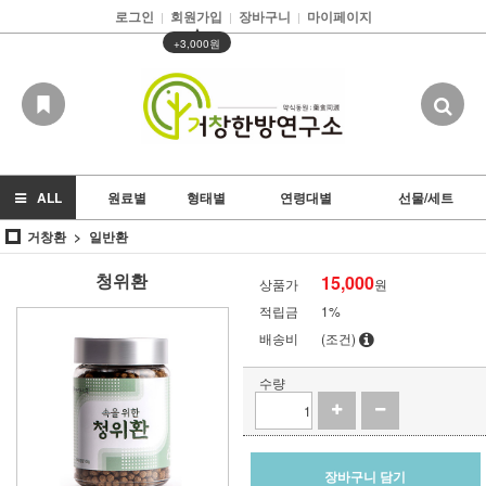
로그인
회원가입
장바구니
마이페이지
|
|
|
▲
+3,000원
ALL
원료별
형태별
연령대별
선물/세트
거창환
일반환
청위환
15,000
상품가
원
적립금
1%
배송비
(조건)
수량
장바구니 담기