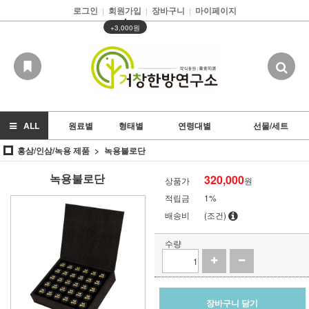
로그인
회원가입
장바구니
마이페이지
|
|
|
▲
+3,000원
ALL
원료별
형태별
연령대별
선물/세트
홍삼/인삼/녹용 제품
녹용불로단
녹용불로단
320,000
상품가
원
적립금
1%
배송비
(조건)
수량
장바구니 담기