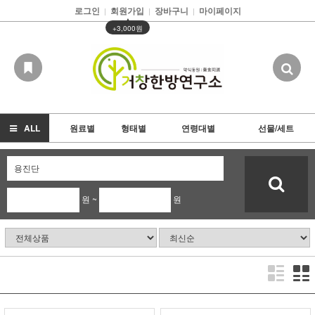
로그인
회원가입
장바구니
마이페이지
|
|
|
▲
+3,000원
ALL
원료별
형태별
연령대별
선물/세트
원 ~
원