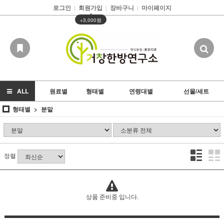
로그인
회원가입
장바구니
마이페이지
|
|
|
▲
+3,000원
ALL
원료별
형태별
연령대별
선물/세트
형태별
분말
정렬
상품 준비중 입니다.