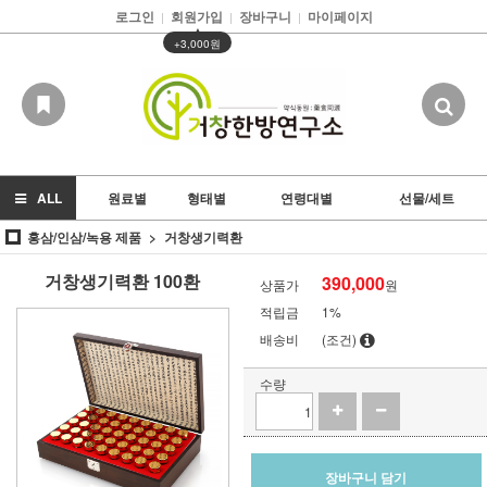
로그인
회원가입
장바구니
마이페이지
|
|
|
▲
+3,000원
ALL
원료별
형태별
연령대별
선물/세트
홍삼/인삼/녹용 제품
거창생기력환
거창생기력환 100환
390,000
상품가
원
적립금
1%
배송비
(조건)
수량
장바구니 담기