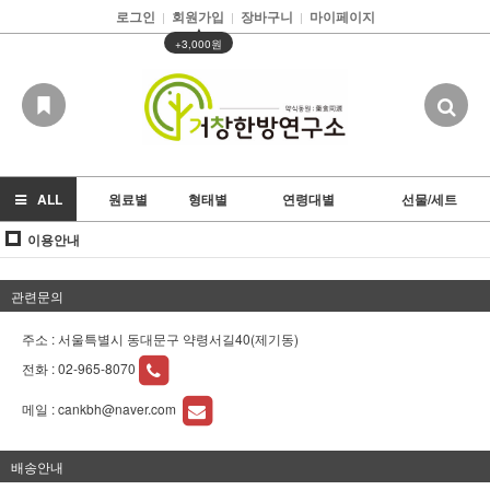
로그인
회원가입
장바구니
마이페이지
|
|
|
▲
+3,000원
ALL
원료별
형태별
연령대별
선물/세트
이용안내
관련문의
주소 : 서울특별시 동대문구 약령서길40(제기동)
전화 :
02-965-8070
메일 :
cankbh@naver.com
배송안내