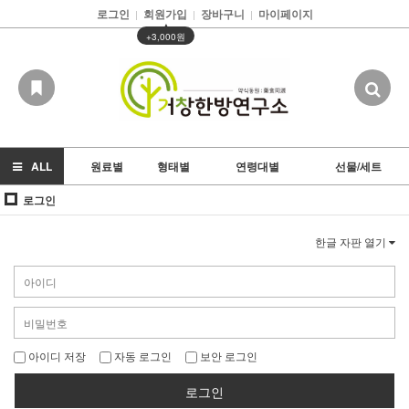
로그인
회원가입
장바구니
마이페이지
|
|
|
▲
+3,000원
ALL
원료별
형태별
연령대별
선물/세트
로그인
한글 자판 열기
아이디 저장
자동 로그인
보안 로그인
로그인